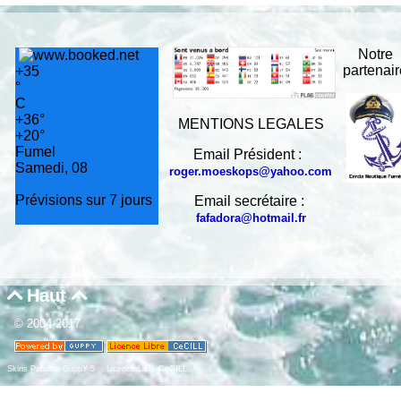
Notre
partenai
+
35
°
C
+
36°
MENTIONS LEGALES
+
20°
Fumel
Email Président :
Samedi, 08
roger.moeskops@yahoo.com
Prévisions sur 7 jours
Email secrétaire :
fafadora@hotmail.fr
Haut


© 2004-2017
Skins Papinou GuppY 5
Licence Libre CeCILL