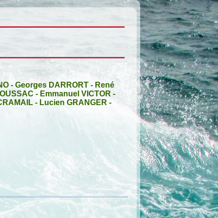
NO
-
Georges DARRORT
-
René
MOUSSAC
-
Emmanuel VICTOR
-
 CRAMAIL
-
Lucien GRANGER
-