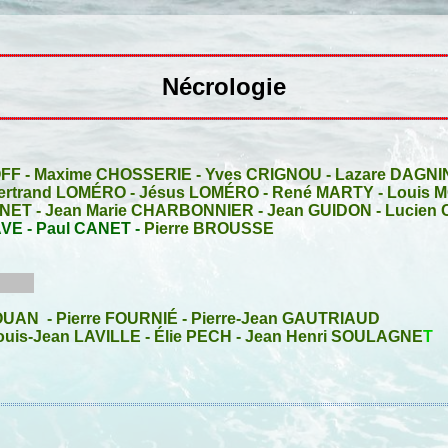
Nécrologie
OFF
-
Maxime CHOSSERIE
-
Yves CRIGNOU
-
Lazare DAGNI
ertrand LOMÉRO
-
Jésus LOMÉRO
-
René MARTY
-
Louis 
NNET
-
Jean Marie CHARBONNIER
-
Jean GUIDON
-
Lucien
AVE
-
Paul CANET
-
Pierre BROUSSE
BOUAN
-
Pierre FOURNIÉ
-
Pierre-Jean GAUTRIAUD
ouis-Jean LAVILLE
-
Élie PECH
-
Jean Henri SOULAGNE
T