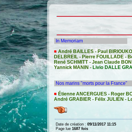
In Memoriam
André BAILLES
-
Paul BIRIOUK
DELBREIL
-
Pierre FOUILLADE
-
B
René SCHMITT
-
Jean Claude BO
Yannick MANIN
-
Livio DALLE GR
Nos marins "morts pour la France"
Étienne ANCERGUES
-
Roger 
André GRABIER
-
Félix JULIEN
-
L
Date de création :
09/11/2017 11:15
Page lue
1687 fois