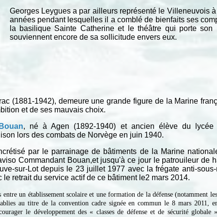
Georges Leygues a par ailleurs représenté le Villeneuvois
années pendant lesquelles il a comblé de bienfaits ses compatr
la basilique Sainte Catherine et le théâtre qui porte so
souviennent encore de sa sollicitude envers eux.
érac (1881-1942), demeure une grande figure de la Marine frança
bition et de ses mauvais choix.
Bouan
, né à Agen (1892-1940) et ancien élève du lycée 
ison lors des combats de Norvège en juin 1940.
rétisé par le parrainage de bâtiments de la Marine nationale
l’aviso Commandant Bouan,et jusqu'à ce jour le patrouileur 
uve-sur-Lot depuis le 23 juillet 1977 avec la frégate anti-so
 le retrait du service actif de ce bâtiment le2 mars 2014.
es entre un établissement scolaire et une formation de la défense (notamment les
établies au titre de la convention cadre signée en commun le 8 mars 2011, en
courager le développement des « classes de défense et de sécurité globale »,