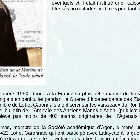
éventuels et il était institué une "cai
blessés ou malades, victimes pendant l
années 1980, donna à la France sa plus belle marine de tous 
Anglais en particulier pendant la Guerre d’Indépendance des Et
ombre de Lot-et-Garonnais aient servi sur les vaisseaux du Roi.
e
, bulletin de l'Amicale des Anciens Marins d'Agen, (publicati
 relève pas moins de 403 marins originaires de l'Agenais
elmas, membre de la Société académique d'Agen, a mené une
2 Lot et Garonnais qui ont participé avec Lafayette à la gue
orktown qui a scellé la victoire des alliés francio-américains 