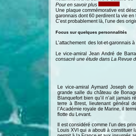
Pour en savoir plus
Une plaque commémorative est désorm
garonnais dont 60 perdirent la vie en
C'est probablement là, l'une des origi
Focus sur quelques personnalités
L’attachement des lot-et-garonnais à
Le vice-amiral Jean André de Barra
consacré une étude dans La Revue de 
Le vice-amiral Aymard Joseph de R
grande salle du château de Bonagui
Blanquefort bien qu’il n’ait jamais
terre à Brest, lieutenant général 
l’Académie royale de Marine, il ter
flotte du Levant.
Il est considéré comme l'un des prin
Louis XVI qui a abouti à constituer l
permit à la France et aux insurgés 