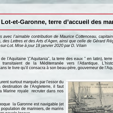
Lot-et-Garonne, terre d’accueil des ma
és avec l’aimable contribution de Maurice Cottenceau, capitain
des Lettres et des Arts d’Agen, ainsi que celle de Gérard R
r-Lot. Mise à jour 18 janvier 2020 par D. Vilain
 l'Aquitaine '("Aquitania", la terre des eaux " en latin), terre
nsitaient de la Méditerranée vers l'Atlantique. L'histo
dans le livre qu'il consacra à son beau-père, gouverneur de l'Aq
urent surtout marqués par l'essor du
stination de l'Angleterre, il faut
 la Marine royale recruter dans nos
 époque la Garonne est navigable (et
ne population de mariniers, de marins