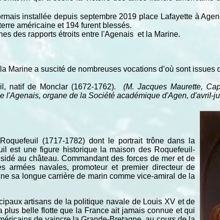
ais installée depuis septembre 2019 place Lafayette à Agen p
 terre américaine et 194 furent blessés.
nes des rapports étroits entre l'Agenais et la Marine.
 la Marine a suscité de nombreuses vocations d’où sont issues 
il, natif de Monclar (1672-1762).
(M. Jacques Maurette, Capi
l'Agenais, organe de la Société académique d'Agen, d'avril-ju
oquefeuil (1717-1782) dont le portrait trône dans la
l est une figure historique la maison des Roquefeuil-
 résidé au château. Commandant des forces de mer et de
des armées navales, promoteur et premier directeur de
mine sa longue carrière de marin comme vice-amiral de la
cipaux artisans de la politique navale de Louis XV et de
a plus belle flotte que la France ait jamais connue et qui
américains de vaincre la Grande-Bretagne, au cours de la