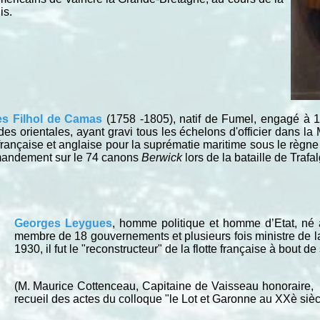
is.
les Filhol de Camas
(1758 -1805), natif de Fumel, engagé à 1
orientales, ayant gravi tous les échelons d'officier dans la M
rançaise et anglaise pour la suprématie maritime sous le règne 
mandement sur le 74 canons
Berwick
lors de la bataille de Trafa
Georges Leygues
, homme politique et homme d’Etat, né à
membre de 18 gouvernements et plusieurs fois ministre de l
1930, il fut le "reconstructeur" de la flotte française à bout de
(M. Maurice Cottenceau, Capitaine de Vaisseau honoraire, a 
recueil des actes du colloque "le Lot et Garonne au XXè sièc