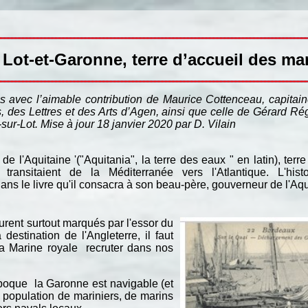
Lot-et-Garonne, terre d’accueil des ma
és avec l’aimable contribution de Maurice Cottenceau, capitain
des Lettres et des Arts d’Agen, ainsi que celle de Gérard R
r-Lot. Mise à jour 18 janvier 2020 par D. Vilain
 l'Aquitaine '("Aquitania", la terre des eaux " en latin), terre
nsitaient de la Méditerranée vers l'Atlantique. L'histo
dans le livre qu'il consacra à son beau-père, gouverneur de l'Aq
urent surtout marqués par l'essor du
stination de l'Angleterre, il faut
 la Marine royale recruter dans nos
 époque la Garonne est navigable (et
ne population de mariniers, de marins