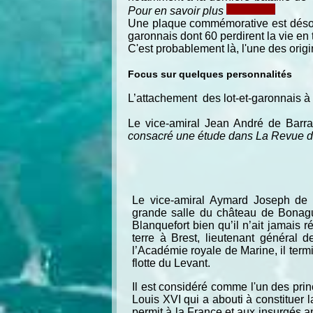
Pour en savoir plus
Une plaque commémorative est désorm
garonnais dont 60 perdirent la vie en
C'est probablement là, l'une des origi
Focus sur quelques personnalités
L’attachement des lot-et-garonnais à
Le vice-amiral Jean André de Barra
consacré une étude dans La Revue de 
Le vice-amiral Aymard Joseph de R
grande salle du château de Bonagui
Blanquefort bien qu’il n’ait jamais
terre à Brest, lieutenant général 
l’Académie royale de Marine, il ter
flotte du Levant.
Il est considéré comme l'un des prin
Louis XVI qui a abouti à constituer l
permit à la France et aux insurgés 