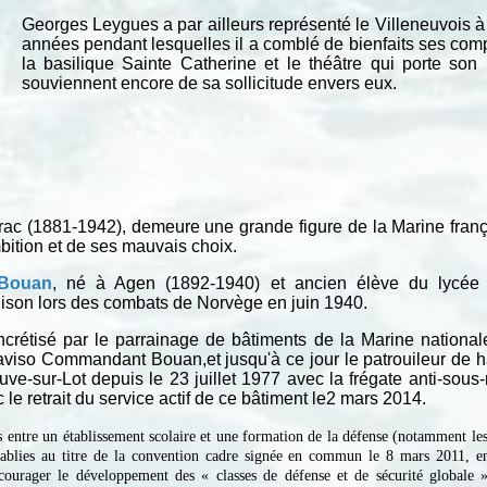
Georges Leygues a par ailleurs représenté le Villeneuvois
années pendant lesquelles il a comblé de bienfaits ses compatr
la basilique Sainte Catherine et le théâtre qui porte so
souviennent encore de sa sollicitude envers eux.
érac (1881-1942), demeure une grande figure de la Marine frança
bition et de ses mauvais choix.
Bouan
, né à Agen (1892-1940) et ancien élève du lycée 
ison lors des combats de Norvège en juin 1940.
rétisé par le parrainage de bâtiments de la Marine nationale
l’aviso Commandant Bouan,et jusqu'à ce jour le patrouileur 
uve-sur-Lot depuis le 23 juillet 1977 avec la frégate anti-so
 le retrait du service actif de ce bâtiment le2 mars 2014.
es entre un établissement scolaire et une formation de la défense (notamment les
établies au titre de la convention cadre signée en commun le 8 mars 2011, en
courager le développement des « classes de défense et de sécurité globale »,