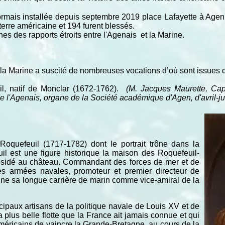
ais installée depuis septembre 2019 place Lafayette à Agen p
 terre américaine et 194 furent blessés.
nes des rapports étroits entre l'Agenais et la Marine.
 la Marine a suscité de nombreuses vocations d’où sont issues 
il, natif de Monclar (1672-1762).
(M. Jacques Maurette, Capi
l'Agenais, organe de la Société académique d'Agen, d'avril-ju
oquefeuil (1717-1782) dont le portrait trône dans la
l est une figure historique la maison des Roquefeuil-
 résidé au château. Commandant des forces de mer et de
des armées navales, promoteur et premier directeur de
mine sa longue carrière de marin comme vice-amiral de la
cipaux artisans de la politique navale de Louis XV et de
a plus belle flotte que la France ait jamais connue et qui
américains de vaincre la Grande-Bretagne, au cours de la