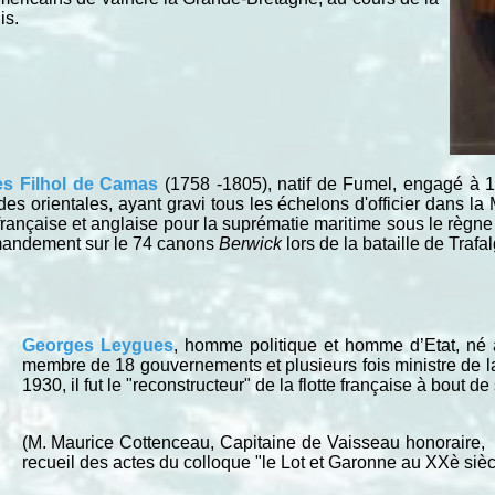
is.
les Filhol de Camas
(1758 -1805), natif de Fumel, engagé à 1
orientales, ayant gravi tous les échelons d'officier dans la M
rançaise et anglaise pour la suprématie maritime sous le règne 
mandement sur le 74 canons
Berwick
lors de la bataille de Trafa
Georges Leygues
, homme politique et homme d’Etat, né à
membre de 18 gouvernements et plusieurs fois ministre de l
1930, il fut le "reconstructeur" de la flotte française à bout de
(M. Maurice Cottenceau, Capitaine de Vaisseau honoraire, a 
recueil des actes du colloque "le Lot et Garonne au XXè sièc