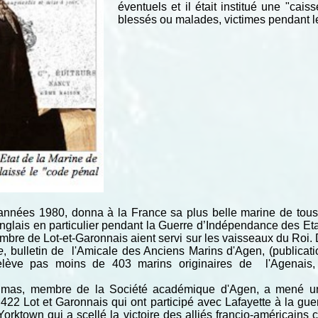
éventuels et il était institué une "cai
blessés ou malades, victimes pendant l
années 1980, donna à la France sa plus belle marine de tous 
Anglais en particulier pendant la Guerre d’Indépendance des Et
ombre de Lot-et-Garonnais aient servi sur les vaisseaux du Roi.
e
, bulletin de l'Amicale des Anciens Marins d'Agen, (publicati
 relève pas moins de 403 marins originaires de l'Agenais
elmas, membre de la Société académique d'Agen, a mené une
2 Lot et Garonnais qui ont participé avec Lafayette à la gue
orktown qui a scellé la victoire des alliés francio-américains 