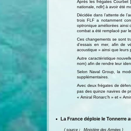
Après les frégates Courbet 
nationale, ndlr] à avoir été
Décidée dans l’attente de l’a
trois FLF a notamment cons
optronique améliorées ainsi
combat a été remplacé par le
Ces changements se sont tr
d’essais en mer, afin de v
acoustique » ainsi que leurs
Autre caractéristique nouvell
nom) afin de rendre leur iden
Selon Naval Group, la mode
supplémentaires.
Avec deux frégates de défen
pas des quinze navires de pr
« Amiral Ronarc’h » et « Amir
La France déploie le Tonnerre a
( source
:
Ministère des Armées )