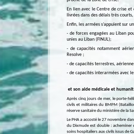
proche de la zone de crise.
En lien avec le Centre de crise et
livrées dans des délais très courts,
Enfin, les armées s’appuient sur un
- de forces engagées au Liban pou
unies au Liban (FINUL);
- de capacités notamment aérien
Resolve ;
- de capacités terrestres, aérienn
- de capacités interarmées avec les
et son aide médicale et humanit
Après cinq jours de mer, le porte-hé
civils et militaires du BMPM (Bataillo
réserve sanitaire du ministère de la S
Le PHA a accosté le 27 novembre dans 
du Dixmude est double : acheminer du
soins hospitaliers aux civils issus de G