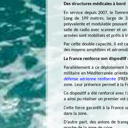
Des structures médicales à bord
En service depuis 2007, le
Tonner
Long de 199 mètres, large de 32
polyvalente et modulable pouvant a
salle de radio avec scanner et un
armées sont mobilisés et prêts à i
Par cette double capacité, il est 
des moyens amphibies et aéromobi
La France renforce son dispositif
Parallèlement à ce déploiement hu
militaire en Méditerranée orienta
défense aérienne renforcée
(FR
zone. Leur présence permet à la Fr
Ce dispositif a été renforcé avec 
a ainsi pu réaliser un premier vol
Cette force garantit à la France u
dans la zone.
D’autre part, des avions de tran