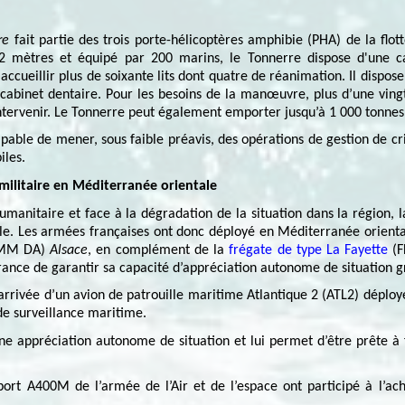
re
fait partie des trois porte-hélicoptères amphibie (PHA) de la flot
 mètres et équipé par 200 marins, le Tonnerre dispose d'une ca
ccueillir plus de soixante lits dont quatre de réanimation. Il dispos
 cabinet dentaire. Pour les besoins de la manœuvre, plus d’une ving
ntervenir. Le Tonnerre peut également emporter jusqu’à 1 000 tonnes d
capable de mener, sous faible préavis, des opérations de gestion de c
les.
 militaire en Méditerranée orientale
manitaire et face à la dégradation de la situation dans la région, l
le. Les armées françaises ont donc déployé en Méditerranée orienta
EMM DA)
Alsace
, en complément de la
frégate de type La Fayette
(F
ance de garantir sa capacité d’appréciation autonome de situation gr
l’arrivée d’un avion de patrouille maritime Atlantique 2 (ATL2) déplo
 de surveillance maritime.
ne appréciation autonome de situation et lui permet d’être prête à f
sport A400M de l’armée de l’Air et de l’espace ont participé à l’a