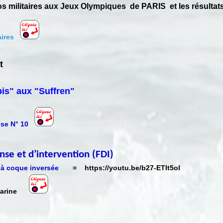
nos militaires aux Jeux Olympiques de PARIS et les résult
aires
nt
is" aux "Suffren"
ense N° 10
nse et d’intervention (FDI)
 à coque inversée
=
https://youtu.be/b27-ETIt5oI
 marine