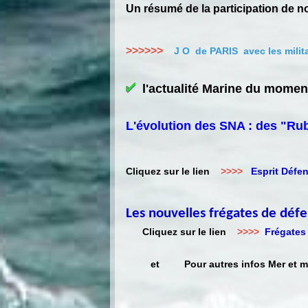
Un résumé de la participation de 
>>>>>>
J O de PARIS avec les milit
l'actualité Marine du mome
L'évolution des SNA : des "Rub
Cliquez sur le lien
>>>>
Esprit Déf
Les nouvelles frégates de défe
Cliquez sur le lien
>>>>
Frégates
et Pour autres infos Mer et