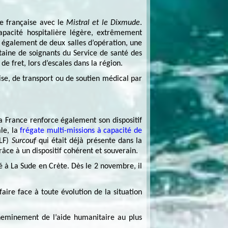
te française avec le
Mistral et le Dixmude
.
pacité hospitalière légère, extrêmement
e également de deux salles d’opération, une
taine de soignants du Service de santé des
e fret, lors d’escales dans la région.
rise, de transport ou de soutien médical par
a France renforce également son dispositif
le, la
frégate multi-missions à capacité de
LF)
Surcouf
qui était déjà présente dans la
âce à un dispositif cohérent et souverain.
yé à La Sude en Crète. Dès le 2 novembre, il
aire face à toute évolution de la situation
cheminement de l’aide humanitaire au plus