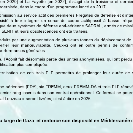
[en 2020] et La Fayette [en 2022], il s’agit de la troisième et dern
 modernisée, dans le cadre d’un programme lancé en 2017.
dmission au service actif des premières Frégates de défense et d’inter
isté à leur intégrer un sonar de coque actif/passif à basse fréque
 que deux systèmes de défense anti-aérienne SADRAL, armés de missi
 SENIT et leurs obsolescences ont été traitées.
aduits par une augmentation de plusieurs tonnes du déplacement de 
érifier leur manœuvrabilité. Ceux-ci ont en outre permis de confir
 performances générales.
e, l’Aconit fait désormais partie des unités anonymisées, qui ont perdu
tification plus compliquée.
rnisation de ces trois FLF permettra de prolonger leur durée de 
se aériennes [FDA], six FREMM, deux FREMM-DA et trois FLF rénovées
emier rang inscrits dans son contrat opérationnel. Ce format ne pourr
al Louzeau » seront livrées, c’est à dire en 2026.
u large de Gaza et renforce son dispositif en Méditerranée o