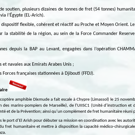
 de soutien, plusieurs dizaines de tonnes de fret (54 tonnes) humanit
 via l’Égypte (EL-Arich).
 dispositif flexible, cohérent et réactif au Proche et Moyen Orient. L
r la stabilité de la région, au sein de la Force Commander Reserve
nes depuis la BAP au Levant, engagées dans l’opération CHAMMAL,
es et navales aux Emirats Arabes Unis ;
 Forces françaises stationnées à Djibouti (FFDJ).
aire
licoptère amphibie Dixmude a fait escale à Chypre (Limassol) le 25 novem
n des marins-pompiers de Marseille), de l’UIISC1 (Unité d’instruction et d’
anté et de la Prévention; ainsi qu’un complément de fret humanitaire réuni p
le port d’El Arish pour débuter sa mission en coordination avec les autori
 fret humanitaire et mettre à disposition la capacité médico-chirurgical
aza.