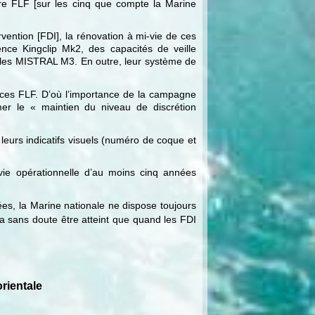
ière FLF [sur les cinq que compte la Marine
vention [FDI], la rénovation à mi-vie de ces
nce Kingclip Mk2, des capacités de veille
les MISTRAL M3. En outre, leur système de
ces FLF. D’où l’importance de la campagne
mer le « maintien du niveau de discrétion
 leurs indicatifs visuels (numéro de coque et
vie opérationnelle d’au moins cinq années
, la Marine nationale ne dispose toujours
a sans doute être atteint que quand les FDI
rientale