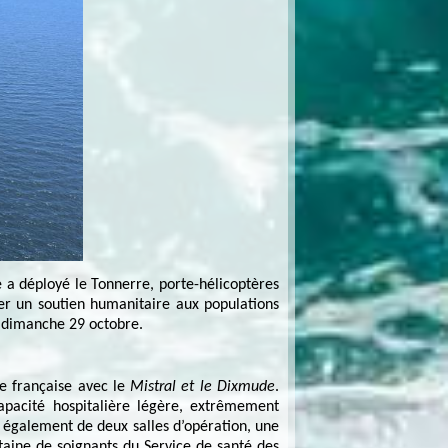
e a déployé le Tonnerre, porte-hélicoptères
er un soutien humanitaire aux populations
le dimanche 29 octobre.
te française avec le
Mistral et le Dixmude
.
pacité hospitalière légère, extrêmement
e également de deux salles d’opération, une
taine de soignants du Service de santé des