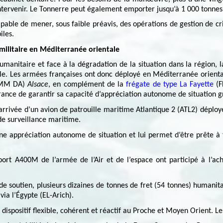
ntervenir. Le Tonnerre peut également emporter jusqu’à 1 000 tonnes d
capable de mener, sous faible préavis, des opérations de gestion de c
les.
 militaire en Méditerranée orientale
manitaire et face à la dégradation de la situation dans la région, l
le. Les armées françaises ont donc déployé en Méditerranée orienta
EMM DA)
Alsace
, en complément de la
frégate de type La Fayette
(F
ance de garantir sa capacité d’appréciation autonome de situation gr
l’arrivée d’un avion de patrouille maritime Atlantique 2 (ATL2) déplo
 de surveillance maritime.
ne appréciation autonome de situation et lui permet d’être prête à f
sport A400M de l’armée de l’Air et de l’espace ont participé à l’a
 de soutien, plusieurs dizaines de tonnes de fret (54 tonnes) humanit
 via l’Égypte (EL-Arich).
 dispositif flexible, cohérent et réactif au Proche et Moyen Orient. L