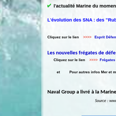
l'actualité Marine du mome
L'évolution des SNA : des "Rub
Cliquez sur le lien
>>>>
Esprit Déf
Les nouvelles frégates de défe
Cliquez sur le lien
>>>>
Frégates
et Pour autres infos Mer et
Naval Group a livré à la Marin
Source : www.opex360.com p