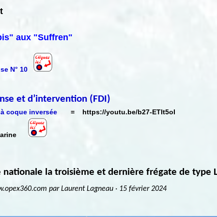
nt
is" aux "Suffren"
ense N° 10
nse et d’intervention (FDI)
 à coque inversée
=
https://youtu.be/b27-ETIt5oI
 marine
e nationale la troisième et dernière frégate de type
ar Laurent Lagneau · 15 février 2024