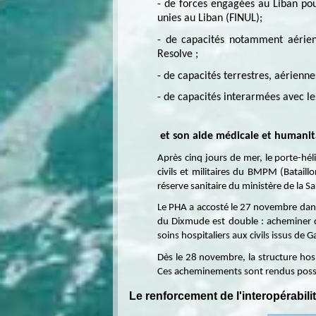
- de forces engagées au Liban pou
unies au Liban (FINUL);
- de capacités notamment aérien
Resolve ;
- de capacités terrestres, aérienn
- de capacités interarmées avec les
et son aide médicale et humanit
Après cinq jours de mer, le porte-hé
civils et militaires du BMPM (Bataillo
réserve sanitaire du ministère de la S
Le PHA a accosté le 27 novembre dans 
du Dixmude est double : acheminer du
soins hospitaliers aux civils issus de G
Dès le 28 novembre, la structure hosp
Ces acheminements sont rendus possibl
Le renforcement de l'interopérabili