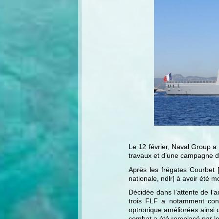
Le 12 février, Naval Group a 
travaux et d’une campagne d’
Après les frégates Courbet 
nationale, ndlr] à avoir été
Décidée dans l’attente de l’a
trois FLF a notamment cons
optronique améliorées ainsi
combat a été remplacé par le