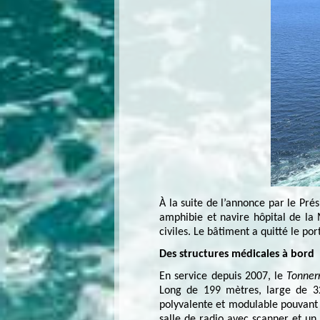
À la suite de l’annonce par le Pré
amphibie et navire hôpital de la
civiles. Le bâtiment a quitté le po
Des structures médicales à bord
En service depuis 2007, le
Tonner
Long de 199 mètres, large de 32
polyvalente et modulable pouvant a
salle de radio avec scanner et un