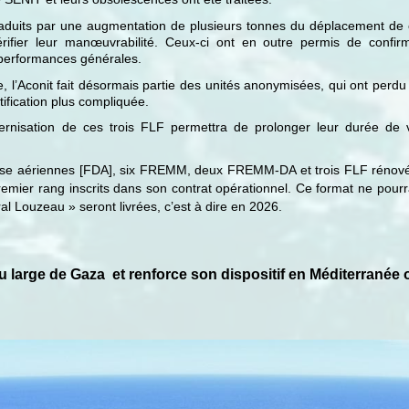
aduits par une augmentation de plusieurs tonnes du déplacement de 
érifier leur manœuvrabilité. Ceux-ci ont en outre permis de confir
 performances générales.
e, l’Aconit fait désormais partie des unités anonymisées, qui ont perdu
tification plus compliquée.
rnisation de ces trois FLF permettra de prolonger leur durée de 
se aériennes [FDA], six FREMM, deux FREMM-DA et trois FLF rénovées
emier rang inscrits dans son contrat opérationnel. Ce format ne pourr
al Louzeau » seront livrées, c’est à dire en 2026.
u large de Gaza et renforce son dispositif en Méditerranée o