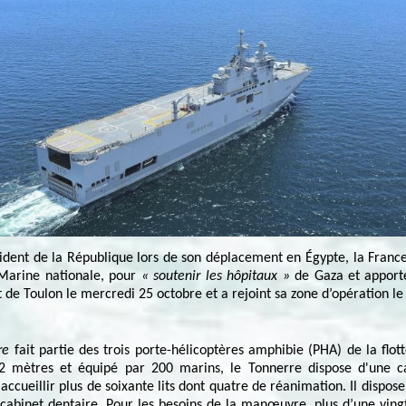
sident de la République lors de son déplacement en Égypte, la Franc
 Marine nationale, pour
« soutenir les hôpitaux »
de Gaza et
apport
rt de Toulon le mercredi 25 octobre et a rejoint sa zone d’opération 
re
fait partie des trois porte-hélicoptères amphibie (PHA) de la flot
 mètres et équipé par 200 marins, le Tonnerre dispose d'une ca
ccueillir plus de soixante lits dont quatre de réanimation. Il dispos
 cabinet dentaire. Pour les besoins de la manœuvre, plus d’une ving