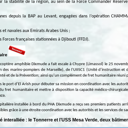
r la stabilité de la région, au sein de la Force Commander Reserve
nes depuis la BAP au Levant, engagées dans l’opération CHAMMAL,
es et navales aux Emirats Arabes Unis ;
 Forces françaises stationnées à Djibouti (FFDJ).
aire
licoptère amphibie Dixmude a fait escale à Chypre (Limassol) le 25 novem
n des marins-pompiers de Marseille), de l’UIISC1 (Unité d’instruction et d’
anté et de la Prévention; ainsi qu’un complément de fret humanitaire réuni p
le port d’El Arish pour débuter sa mission en coordination avec les autori
 fret humanitaire et mettre à disposition la capacité médico-chirurgical
aza.
italière installée à bord du PHA Dixmude a reçu ses premiers patients arri
es grâce à une étroite coordination avec les autorités et les services de sa
té interalliée : le Tonnerre et l’USS Mesa Verde, deux bâtim