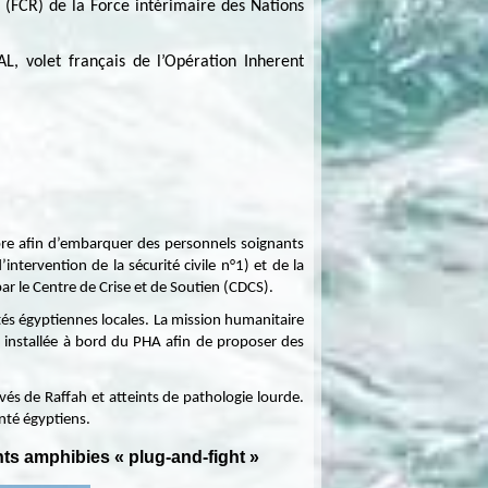
 (FCR) de la Force intérimaire des Nations
 volet français de l’Opération Inherent
bre afin d’embarquer des personnels soignants
intervention de la sécurité civile n°1) et de la
ar le Centre de Crise et de Soutien (CDCS).
tés égyptiennes locales. La mission humanitaire
e installée à bord du PHA afin de proposer des
vés de Raffah et atteints de pathologie lourde.
nté égyptiens.
ents amphibies « plug-and-fight »