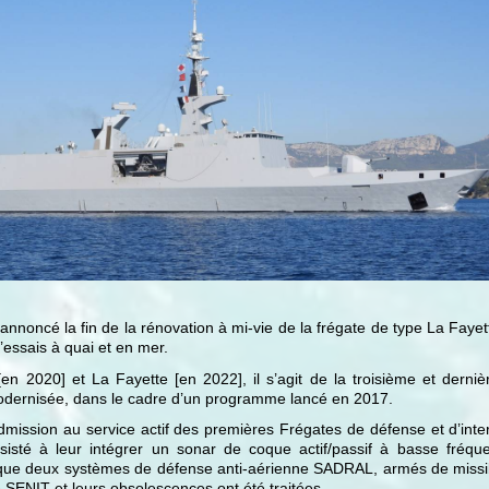
annoncé la fin de la rénovation à mi-vie de la frégate de type La Faye
essais à quai et en mer.
[en 2020] et La Fayette [en 2022], il s’agit de la troisième et dern
 modernisée, dans le cadre d’un programme lancé en 2017.
dmission au service actif des premières Frégates de défense et d’inter
isté à leur intégrer un sonar de coque actif/passif à basse fréque
 que deux systèmes de défense anti-aérienne SADRAL, armés de missi
 SENIT et leurs obsolescences ont été traitées.