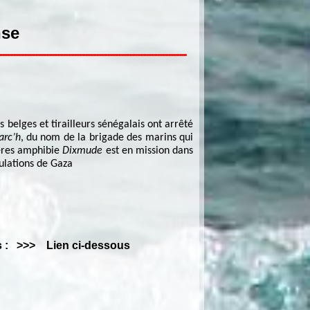
nse
 belges et tirailleurs sénégalais ont arrêté
arc’h
, du nom de la brigade des marins qui
tères amphibie
Dixmude
est en mission dans
pulations de Gaza
ats : >>> Lien ci-dessous