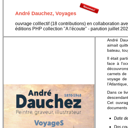
André Dauchez, Voyages
ouvrage colllectif (18 contributions) en collaboration a
éditions PHP collection "A l'écoute" - parution juillet 20
André Dauc
aimait quit
bateau, tou
Il était pa
face à l'o
découvrons
carnets de 
voyage de 
l'Atlantique,
Dans ce liv
descendant
Cet ouvrage
documents 
Date de
Dos cou