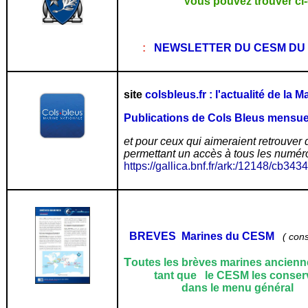
Vous pouvez trouver ci
:
NEWSLETTER DU CESM DU 1
site
colsbleus.fr : l'actualité de la 
Publications de
Cols Bleus mensu
et pour ceux qui aimeraient retrouver 
permettant un accès à tous les numér
https://gallica.bnf.fr/ark:/12148/cb3
BREVES Marines du CESM
( con
T
outes les brèves marines ancienne
tant que le CESM les conserve "
dans le menu généra