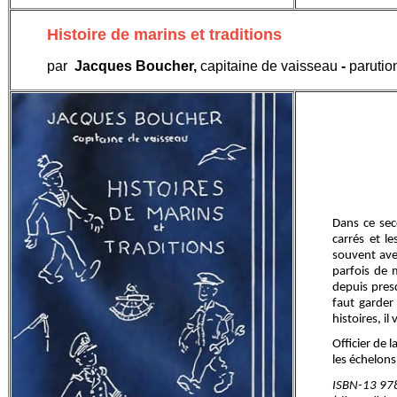
Histoire de marins et traditions
par
Jacques Boucher,
capitaine de vaisseau
-
parutio
Dans ce sec
carrés et l
souvent ave
parfois de 
depuis presq
faut garder 
histoires, i
Officier de 
les échelon
ISBN-13 978