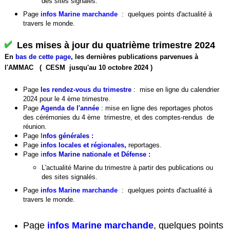
des sites signalés.
Page
infos Marine march
ande
:
quelques points d'actualité à
travers le monde.
Les mises
à jour du quatrième trimestre 2024
En
bas de cette page
, les dernières publications parvenues à
l'AMMAC ( CESM jusqu'au 10 octobre 2024 )
Page
les rendez-vous du trimestre
:
mise en ligne du calendrier
2024 pour le 4 ème trimestre.
Page
Agenda de l'année
: mise en ligne des reportages photos
des cérémonies du 4 ème trimestre, et des comptes-rendus de
réunion.
Page
I
nfos générales
:
Page
infos locales et régionales
,
reportages.
Page
i
nfos Marine nationale et Défense :
L'actualité Marine du trimestre à partir des publications ou
des sites signalés.
Page
infos Marine march
ande
:
quelques points d'actualité à
travers le monde.
Page
infos Marine marchande
, quelques points