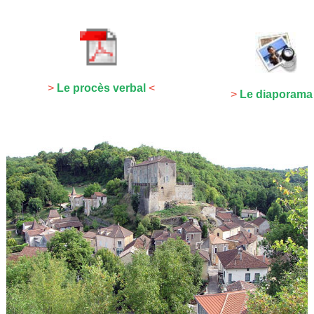
>
Le procès verbal
<
>
Le diaporama