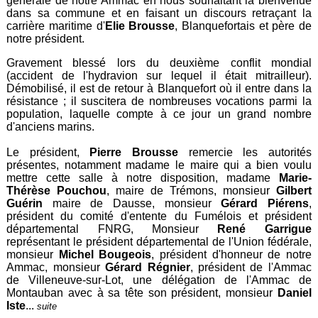
générale de notre Ammac en nous souhaitant la bienvenue
dans sa commune et en faisant un discours retraçant la
carrière maritime d'
Elie Brousse
, Blanquefortais et père de
notre président.
Gravement blessé lors du deuxième conflit mondial
(accident de l'hydravion sur lequel il était mitrailleur).
Démobilisé, il est de retour à Blanquefort où il entre dans la
résistance ; il suscitera de nombreuses vocations parmi la
population, laquelle compte à ce jour un grand nombre
d'anciens marins.
Le président,
Pierre Brousse
remercie les autorités
présentes, notamment madame le maire qui a bien voulu
mettre cette salle à notre disposition, madame
Marie-
Thérèse Pouchou
, maire de Trémons, monsieur
Gilbert
Guérin
maire de Dausse, monsieur
Gérard Piérens
,
président du comité d'entente du Fumélois et président
départemental FNRG, Monsieur
René Garrigue
représentant le président départemental de l'Union fédérale,
monsieur
Michel Bougeois
, président d'honneur de notre
Ammac, monsieur
Gérard Régnier
, président de l'Ammac
de Villeneuve-sur-Lot, une délégation de l'Ammac de
Montauban avec à sa tête son président, monsieur
Daniel
Iste
...
suite