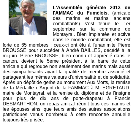
L'Assemblée générale 2013 de
l'AMMAC du Fumélois,
(amicale
des marins et marins anciens
combattants) s'est tenue le 1er
septembre sur la commune de
Montayral. Bien implantée et active
dans le monde combattant, elle est
forte de 65 membres ; ceux-ci ont élu à l'unanimité Pierre
BROUSSE pour succéder à André BAILLES, décédé à la
mi-juin. Pierre BROUSSE, bien connu et apprécié dans le
canton, devient le 5ème président à la barre de cette
amicale qui regroupe non seulement des marins mais aussi
des sympathisants ayant la qualité de membre associé et
partageant les mêmes valeurs d'universalité et de solidarité.
Après un dépôt de gerbe au monument Aux Morts, la remise
de la Médaille d'Argent de la FAMMAC à M. EGRETAUD,
maire de Montayral, et la remise du diplôme et de l'insigne
pour plus de dix ans de porte-drapeau à Francis
DESMARTHON, un repas amical réunit tous ces marins et
les épouses ainsi que leurs amis des autres associations
patriotiques venus nombreux à cette rencontre annuelle
toujours très prisée.