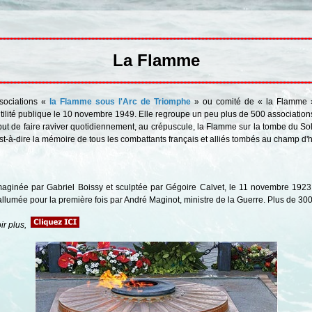
La Flamme
ssociations «
la Flamme sous l'Arc de Triomphe
» ou comité de « la Flamme »
tilité publique le 10 novembre 1949. Elle regroupe un peu plus de 500 associatio
but de faire raviver quotidiennement, au crépuscule, la Flamme sur la tombe du So
st-à-dire la mémoire de tous les combattants français et alliés tombés au champ d'
maginée par Gabriel Boissy et sculptée par Gégoire Calvet, le 11 novembre 1923
allumée pour la première fois par André Maginot, ministre de la Guerre. Plus de 30
ir plus,