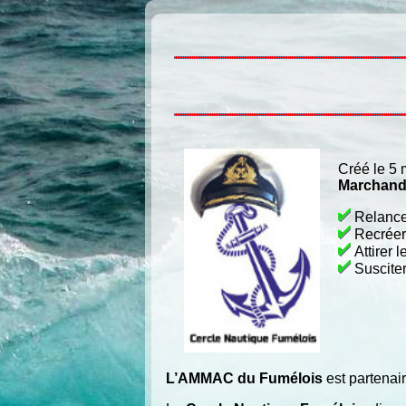
Créé le 5 m
Marchan
Relancer
Recréer 
Attirer 
Susciter
L’AMMAC du Fumélois
est partenai