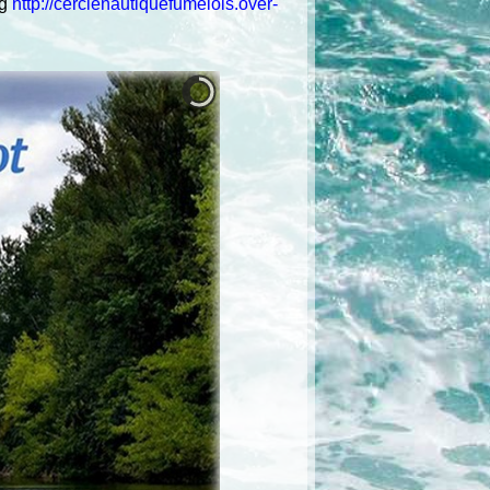
g
http://cerclenautiquefumelois.over-