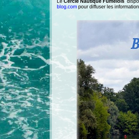
Le
Cercle Nautique Fumélois
dispos
blog.com
pour diffuser les information