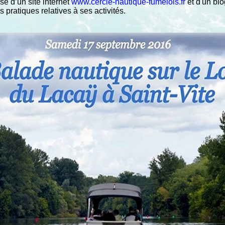
e d’un site internet
www.cercle-nautique-fumelois.fr
et d'un blo
s pratiques relatives à ses activités.