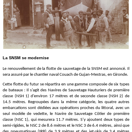
La SNSM se modernise
Le renouvellement de la flotte de sauvetage de la SNSM est annoncé. Il
sera assuré par le chantier naval Couach de Gujan-Mestras, en Gironde.
Cette flotte du futur se répartira en une gamme composée de six types
de bateaux : Il s’agit des Navires de Sauvetage Hauturiers de première
classe (NSH 1) d’environ 17 mètres et de seconde classe (NSH 2) de
14.5 mètres. Regroupées dans la même catégorie, les quatre autres
embarcations sont dédiées aux opérations proches du littoral, avec un
seul modèle de vedette, le Navire de Sauvetage Côtier de première
classe (NSC 1), qui mesurera 11.7 mètres. S’y ajoutent deux types de
semi-rigides, le NSC 2 de 8.6 mètres et le NSC 3 de 6.4 mètres, ainsi que
des pneumatiques (IRB) de 3.9 mètres et des jet-skis de 3.4 mètres