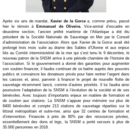
Après six ans de mandat,
Xavier de la Gorce
a, comme prévu, passé
hier le témoin à
Emmanuel de Oliveira.
Vice-amiral d’escadre en
deuxième section, l’ancien préfet maritime de l’Atlantique a été élu
président de la Société Nationale de Sauvetage en Mer par le Conseil
d’administration de l’association. Alors que Xavier de la Gorce avait été
prolongé trois mois suite au drame des Sables d’Olonne et aux enjeux
liés au Comité interministériel de la mer qui s’est tenu le 9 décembre, le
nouveau patron de la SNSM arrive à une période charnière de l’histoire de
l’association. Si le gouvernement a donné des garanties pour augmenter
son soutien financier, il faudra continuer de se battre auprès des pouvoirs
publics et convaincre les donateurs privés pour faire rentrer l’argent dans
les caisses et, ainsi, parvenir à financer le projet de nouvelle flotte de
sauvetage récemment lancé, comme d’autres priorités. Il lui faudra ainsi
poursuivre l’adaptation de la SNSM à l’évolution de la société et de ses
bénévoles. Avec toujours d’importants enjeux en matière de formation et
de soutien aux stations. La SNSM s’appuie pour mémoire sur plus de
8400 bénévoles et compte 213 stations de sauvetage réparties sur le
littoral métropolitain et outre-mer, ainsi que 32 centres de formation et
d’intervention. Financée à près de 80% par des ressources privées,
essentiellement des dons et legs, la SNSM a porté secours à plus de
35.000 personnes en 2018.