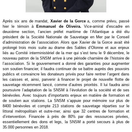
Après six ans de mandat,
Xavier de la Gorce
a, comme prévu, passé
hier le témoin à
Emmanuel de Oliveira.
Vice-amiral d’escadre en
deuxième section, l’ancien préfet maritime de l’Atlantique a été élu
président de la Société Nationale de Sauvetage en Mer par le Conseil
d’administration de l’association. Alors que Xavier de la Gorce avait été
prolongé trois mois suite au drame des Sables d’Olonne et aux enjeux
liés au Comité interministériel de la mer qui s’est tenu le 9 décembre, le
nouveau patron de la SNSM arrive à une période charnière de l’histoire de
l’association. Si le gouvernement a donné des garanties pour augmenter
son soutien financier, il faudra continuer de se battre auprès des pouvoirs
publics et convaincre les donateurs privés pour faire rentrer l’argent dans
les caisses et, ainsi, parvenir à financer le projet de nouvelle flotte de
sauvetage récemment lancé, comme d’autres priorités. Il lui faudra ainsi
poursuivre l’adaptation de la SNSM à l’évolution de la société et de ses
bénévoles. Avec toujours d’importants enjeux en matière de formation et
de soutien aux stations. La SNSM s’appuie pour mémoire sur plus de
8400 bénévoles et compte 213 stations de sauvetage réparties sur le
littoral métropolitain et outre-mer, ainsi que 32 centres de formation et
d’intervention. Financée à près de 80% par des ressources privées,
essentiellement des dons et legs, la SNSM a porté secours à plus de
35.000 personnes en 2018.