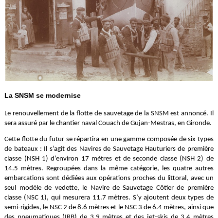
La SNSM se modernise
Le renouvellement de la flotte de sauvetage de la SNSM est annoncé. Il
sera assuré par le chantier naval Couach de Gujan-Mestras, en Gironde.
Cette flotte du futur se répartira en une gamme composée de six types
de bateaux : Il s’agit des Navires de Sauvetage Hauturiers de première
classe (NSH 1) d’environ 17 mètres et de seconde classe (NSH 2) de
14.5 mètres. Regroupées dans la même catégorie, les quatre autres
embarcations sont dédiées aux opérations proches du littoral, avec un
seul modèle de vedette, le Navire de Sauvetage Côtier de première
classe (NSC 1), qui mesurera 11.7 mètres. S’y ajoutent deux types de
semi-rigides, le NSC 2 de 8.6 mètres et le NSC 3 de 6.4 mètres, ainsi que
des pneumatiques (IRB) de 3.9 mètres et des jet-skis de 3.4 mètres