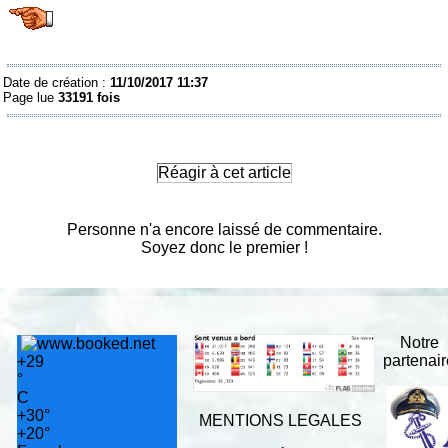
Date de création :
11/10/2017 11:37
Page lue
33191 fois
Réagir à cet article
Personne n'a encore laissé de commentaire.
Soyez donc le premier !
Notre
partenai
+
29
°
C
+
30°
MENTIONS LEGALES
+
20°