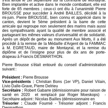
s'est tenue le 1er septembre sur la commune de Montayral.
Bien implantée et active dans le monde combattant, elle est
forte de 65 membres ; ceux-ci ont élu à l'unanimité Pierre
BROUSSE pour succéder à André BAILLES, décédé à la
mi-juin. Pierre BROUSSE, bien connu et apprécié dans le
canton, devient le 5ème président à la barre de cette
amicale qui regroupe non seulement des marins mais aussi
des sympathisants ayant la qualité de membre associé et
partageant les mêmes valeurs d'universalité et de solidarité.
Après un dépôt de gerbe au monument Aux Morts, il a été
procédé à la remise de la Médaille d'Argent de la FAMMAC
à M. EGRETAUD, maire de Montayral, et la remise du
diplôme et de l'insigne pour plus de dix ans de porte-
drapeau à Francis DESMARTHON.
Pierre Brousse s'était entouré du conseil d'administration
suivant :
Président :
Pierre Brousse
Vice-présidents :
Christian Bons (1er VP), Daniel Vilain,
Livio Dalle-Grave, Pierre Delrieu
Secrétaire :
Robert Gabarre (démissionnaire pour raison de
santé en 2020 et remplacé par Roger Moeskops) -
Secrétaire adjoint : Nicolas Bailles (démissionnaire en
Trésorier :
Claude Fournié - Trésorier adjoint : Francis
Desmarthon