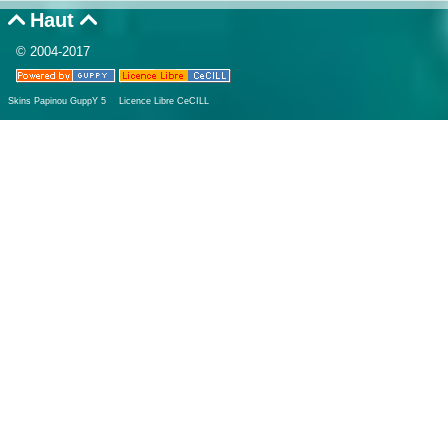
Haut


© 2004-2017
Skins Papinou GuppY 5
Licence Libre CeCILL