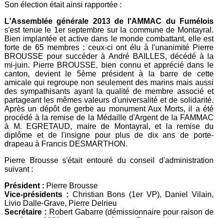
Son élection était ainsi rapportée :
L'Assemblée générale 2013 de l'AMMAC du Fumélois
s'est tenue le 1er septembre sur la commune de Montayral.
Bien implantée et active dans le monde combattant, elle est
forte de 65 membres ; ceux-ci ont élu à l'unanimité Pierre
BROUSSE pour succéder à André BAILLES, décédé à la
mi-juin. Pierre BROUSSE, bien connu et apprécié dans le
canton, devient le 5ème président à la barre de cette
amicale qui regroupe non seulement des marins mais aussi
des sympathisants ayant la qualité de membre associé et
partageant les mêmes valeurs d'universalité et de solidarité.
Après un dépôt de gerbe au monument Aux Morts, il a été
procédé à la remise de la Médaille d'Argent de la FAMMAC
à M. EGRETAUD, maire de Montayral, et la remise du
diplôme et de l'insigne pour plus de dix ans de porte-
drapeau à Francis DESMARTHON.
Pierre Brousse s'était entouré du conseil d'administration
suivant :
Président :
Pierre Brousse
Vice-présidents :
Christian Bons (1er VP), Daniel Vilain,
Livio Dalle-Grave, Pierre Delrieu
Secrétaire :
Robert Gabarre (démissionnaire pour raison de