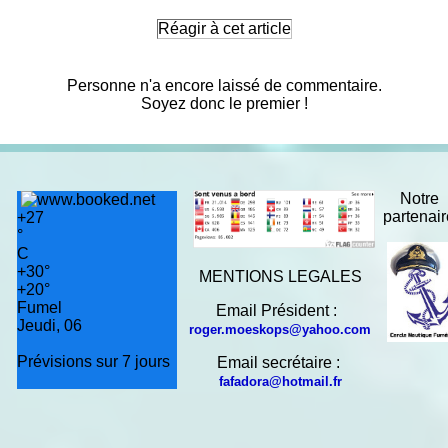
Réagir à cet article
Personne n'a encore laissé de commentaire.
Soyez donc le premier !
Notre
partenai
+
27
°
C
+
30°
MENTIONS LEGALES
+
20°
Fumel
Email Président :
Jeudi, 06
roger.moeskops@yahoo.com
Prévisions sur 7 jours
Email secrétaire :
fafadora@hotmail.fr