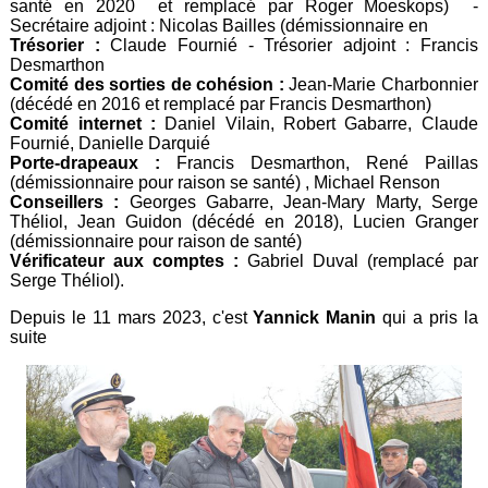
santé en 2020 et remplacé par Roger Moeskops) -
Secrétaire adjoint : Nicolas Bailles (démissionnaire en
Trésorier :
Claude Fournié - Trésorier adjoint : Francis
Desmarthon
Comité des sorties de cohésion :
Jean-Marie Charbonnier
(décédé en 2016 et remplacé par Francis Desmarthon)
Comité internet :
Daniel Vilain, Robert Gabarre, Claude
Fournié, Danielle Darquié
Porte-drapeaux :
Francis Desmarthon, René Paillas
(démissionnaire pour raison se santé) , Michael Renson
Conseillers :
Georges Gabarre, Jean-Mary Marty, Serge
Théliol, Jean Guidon (décédé en 2018), Lucien Granger
(démissionnaire pour raison de santé)
Vérificateur aux comptes :
Gabriel Duval (remplacé par
Serge Théliol).
Depuis le 11 mars 2023, c'est
Yannick Manin
qui a pris la
suite