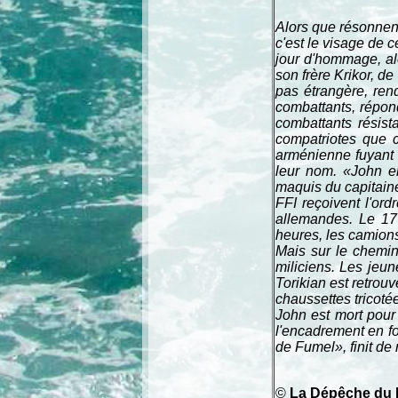
Alors que résonnen
c'est le visage de c
jour d'hommage, al
son frère Krikor, d
pas étrangère, ren
combattants, répond
combattants résist
compatriotes que 
arménienne fuyant l
leur nom. «John en
maquis du capitaine
FFI reçoivent l'ord
allemandes. Le 17 
heures, les camions
Mais sur le chemin
miliciens. Les jeun
Torikian est retrou
chaussettes tricoté
John est mort pour
l'encadrement en 
de Fumel», finit de
©
La Dépêche du 