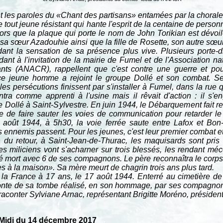
t les paroles du «Chant des partisans» entamées par la chora
e tout jeune résistant qui hante l'esprit de la centaine de pers
ors que la plaque qui porte le nom de John Torikian est dévoi
e sa sœur Azadouhie ainsi que la fille de Rosette, son autre sœur
dant la sensation de sa présence plus vive. Plusieurs porte-
ant à l'invitation de la mairie de Fumel et de l'Association n
ants (ANACR), rappellent que c'est contre une guerre et pou
ce jeune homme a rejoint le groupe Dollé et son combat. Ses
es persécutions finissent par s'installer à Fumel, dans la rue q
tra comme apprenti à l'usine mais il rêvait d'action : il s'e
 Dollé à Saint-Sylvestre. En juin 1944, le Débarquement fait rena
re de faire sauter les voies de communication pour retarder l
août 1944, à 5h30, la voie ferrée saute entre Lafox et Bon
 ennemis passent. Pour les jeunes, c'est leur premier combat et 
 du retour, à Saint-Jean-de-Thurac, les maquisards sont pris
es miliciens vont s'acharner sur trois blessés, les rendant m
vé mort avec 6 de ses compagnons. Le père reconnaîtra le corps 
es à la maison». Sa mère meurt de chagrin trois ans plus tard.
 la France à 17 ans, le 17 août 1944. Enterré au cimetière de 
fonte de sa tombe réalisé, en son hommage, par ses compagno
 raconter Sylviane Arnac, représentant Brigitte Moréno, préside
Midi du 14 décembre 2017