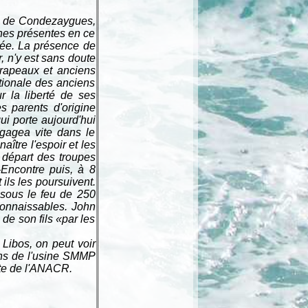
le de Condezaygues,
onnes présentes en ce
lée. La présence de
, n'y est sans doute
drapeaux et anciens
ationale des anciens
r la liberté de ses
 parents d'origine
ui porte aujourd'hui
ngagea vite dans le
ître l'espoir et les
e départ des troupes
-Encontre puis, à 8
ils les poursuivent.
 sous le feu de 250
éconnaissables. John
de son fils «par les
Libos, on peut voir
ns de l'usine SMMP
nte de l'ANACR.