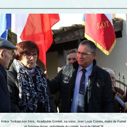
Krikor Torikian,son frère, Azadouhie Gontek, sa sœur, Jean Louis Costes, maire de Fumel
et Sylviane Arnac, présidente du comité local de l’ANACR