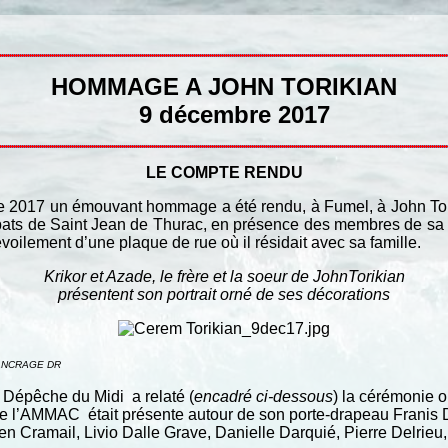
HOMMAGE A JOHN TORIKIAN
9 décembre 2017
LE COMPTE RENDU
e 2017 un émouvant hommage a été rendu, à Fumel, à John Torik
ats de Saint Jean de Thurac, en présence des membres de sa fa
oilement d’une plaque de rue où il résidait avec sa famille.
Krikor et Azade, le frère et la soeur de JohnTorikian
présentent son portrait orné de ses décorations
ANCRAGE DR
 Dépêche du Midi a relaté (
encadré ci-dessous
) la cérémonie 
e l’AMMAC était présente autour de son porte-drapeau Franis 
en Cramail, Livio Dalle Grave, Danielle Darquié, Pierre Delrieu