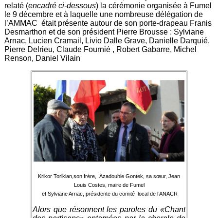
relaté (
encadré ci-dessous
) la cérémonie organisée à Fumel
le 9 décembre et à laquelle une nombreuse délégation de
l’AMMAC était présente autour de son porte-drapeau Franis
Desmarthon et de son président Pierre Brousse : Sylviane
Arnac, Lucien Cramail, Livio Dalle Grave, Danielle Darquié,
Pierre Delrieu, Claude Fournié , Robert Gabarre, Michel
Renson, Daniel Vilain
Krikor Torikian,son frère, Azadouhie Gontek, sa sœur, Jean
Louis Costes, maire de Fumel
et Sylviane Arnac, présidente du comité local de l’ANACR
Alors que résonnent les paroles du «Chant