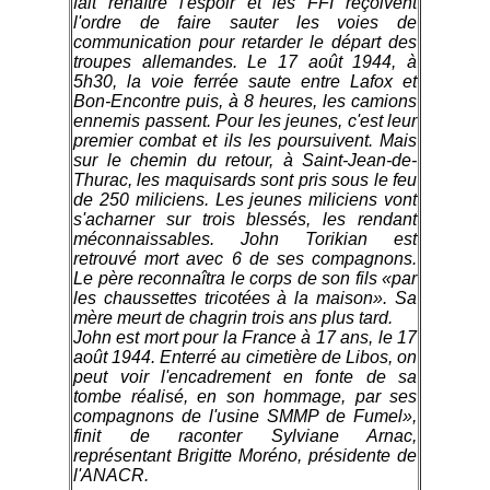
fait renaître l'espoir et les FFI reçoivent
l'ordre de faire sauter les voies de
communication pour retarder le départ des
troupes allemandes. Le 17 août 1944, à
5h30, la voie ferrée saute entre Lafox et
Bon-Encontre puis, à 8 heures, les camions
ennemis passent. Pour les jeunes, c'est leur
premier combat et ils les poursuivent. Mais
sur le chemin du retour, à Saint-Jean-de-
Thurac, les maquisards sont pris sous le feu
de 250 miliciens. Les jeunes miliciens vont
s'acharner sur trois blessés, les rendant
méconnaissables. John Torikian est
retrouvé mort avec 6 de ses compagnons.
Le père reconnaîtra le corps de son fils «par
les chaussettes tricotées à la maison». Sa
mère meurt de chagrin trois ans plus tard.
John est mort pour la France à 17 ans, le 17
août 1944. Enterré au cimetière de Libos, on
peut voir l'encadrement en fonte de sa
tombe réalisé, en son hommage, par ses
compagnons de l'usine SMMP de Fumel»,
finit de raconter Sylviane Arnac,
représentant Brigitte Moréno, présidente de
l'ANACR.