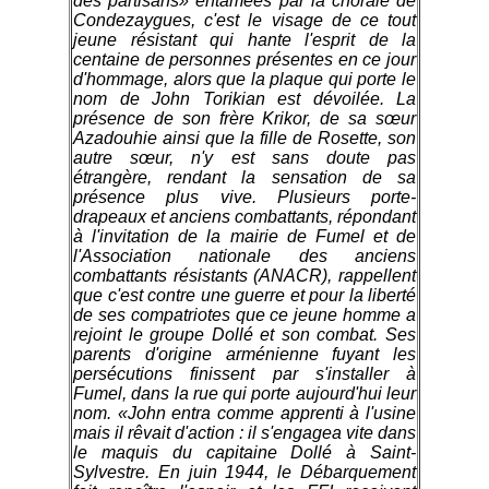
des partisans» entamées par la chorale de
Condezaygues, c'est le visage de ce tout
jeune résistant qui hante l'esprit de la
centaine de personnes présentes en ce jour
d'hommage, alors que la plaque qui porte le
nom de John Torikian est dévoilée. La
présence de son frère Krikor, de sa sœur
Azadouhie ainsi que la fille de Rosette, son
autre sœur, n'y est sans doute pas
étrangère, rendant la sensation de sa
présence plus vive. Plusieurs porte-
drapeaux et anciens combattants, répondant
à l'invitation de la mairie de Fumel et de
l'Association nationale des anciens
combattants résistants (ANACR), rappellent
que c'est contre une guerre et pour la liberté
de ses compatriotes que ce jeune homme a
rejoint le groupe Dollé et son combat. Ses
parents d'origine arménienne fuyant les
persécutions finissent par s'installer à
Fumel, dans la rue qui porte aujourd'hui leur
nom. «John entra comme apprenti à l'usine
mais il rêvait d'action : il s'engagea vite dans
le maquis du capitaine Dollé à Saint-
Sylvestre. En juin 1944, le Débarquement