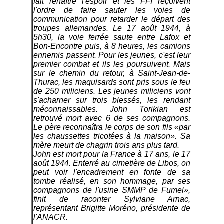
fait renaître l'espoir et les FFI reçoivent
l'ordre de faire sauter les voies de
communication pour retarder le départ des
troupes allemandes. Le 17 août 1944, à
5h30, la voie ferrée saute entre Lafox et
Bon-Encontre puis, à 8 heures, les camions
ennemis passent. Pour les jeunes, c'est leur
premier combat et ils les poursuivent. Mais
sur le chemin du retour, à Saint-Jean-de-
Thurac, les maquisards sont pris sous le feu
de 250 miliciens. Les jeunes miliciens vont
s'acharner sur trois blessés, les rendant
méconnaissables. John Torikian est
retrouvé mort avec 6 de ses compagnons.
Le père reconnaîtra le corps de son fils «par
les chaussettes tricotées à la maison». Sa
mère meurt de chagrin trois ans plus tard.
John est mort pour la France à 17 ans, le 17
août 1944. Enterré au cimetière de Libos, on
peut voir l'encadrement en fonte de sa
tombe réalisé, en son hommage, par ses
compagnons de l'usine SMMP de Fumel»,
finit de raconter Sylviane Arnac,
représentant Brigitte Moréno, présidente de
l'ANACR.