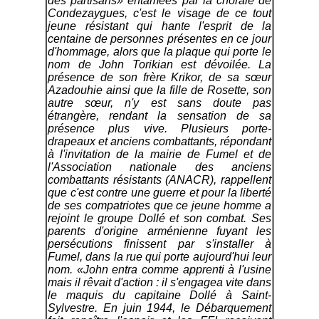
des partisans» entamées par la chorale de
Condezaygues, c'est le visage de ce tout
jeune résistant qui hante l'esprit de la
centaine de personnes présentes en ce jour
d'hommage, alors que la plaque qui porte le
nom de John Torikian est dévoilée. La
présence de son frère Krikor, de sa sœur
Azadouhie ainsi que la fille de Rosette, son
autre sœur, n'y est sans doute pas
étrangère, rendant la sensation de sa
présence plus vive. Plusieurs porte-
drapeaux et anciens combattants, répondant
à l'invitation de la mairie de Fumel et de
l'Association nationale des anciens
combattants résistants (ANACR), rappellent
que c'est contre une guerre et pour la liberté
de ses compatriotes que ce jeune homme a
rejoint le groupe Dollé et son combat. Ses
parents d'origine arménienne fuyant les
persécutions finissent par s'installer à
Fumel, dans la rue qui porte aujourd'hui leur
nom. «John entra comme apprenti à l'usine
mais il rêvait d'action : il s'engagea vite dans
le maquis du capitaine Dollé à Saint-
Sylvestre. En juin 1944, le Débarquement