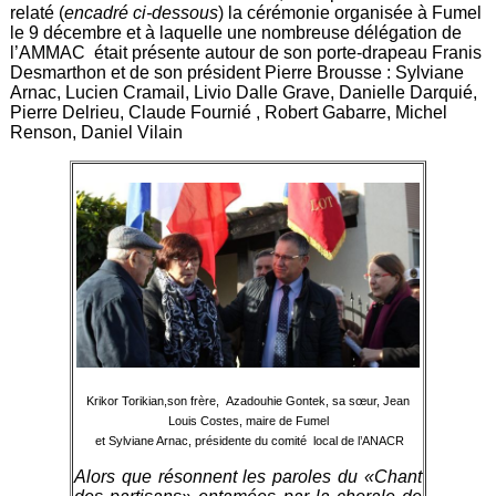
relaté (
encadré ci-dessous
) la cérémonie organisée à Fumel
le 9 décembre et à laquelle une nombreuse délégation de
l’AMMAC était présente autour de son porte-drapeau Franis
Desmarthon et de son président Pierre Brousse : Sylviane
Arnac, Lucien Cramail, Livio Dalle Grave, Danielle Darquié,
Pierre Delrieu, Claude Fournié , Robert Gabarre, Michel
Renson, Daniel Vilain
Krikor Torikian,son frère, Azadouhie Gontek, sa sœur, Jean
Louis Costes, maire de Fumel
et Sylviane Arnac, présidente du comité local de l’ANACR
Alors que résonnent les paroles du «Chant