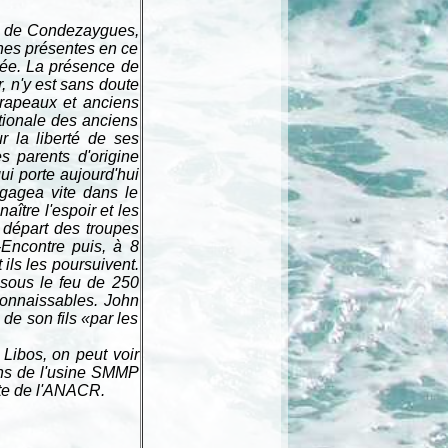
le de Condezaygues,
onnes présentes en ce
lée. La présence de
, n'y est sans doute
drapeaux et anciens
ationale des anciens
r la liberté de ses
 parents d'origine
ui porte aujourd'hui
ngagea vite dans le
ître l'espoir et les
e départ des troupes
-Encontre puis, à 8
ils les poursuivent.
 sous le feu de 250
éconnaissables. John
de son fils «par les
Libos, on peut voir
ns de l'usine SMMP
nte de l'ANACR.