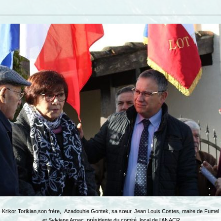
Krikor Torikian,son frère, Azadouhie Gontek, sa sœur, Jean Louis Costes, maire de Fumel
et Sylviane Arnac, présidente du comité local de l’ANACR