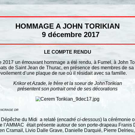
HOMMAGE A JOHN TORIKIAN
9 décembre 2017
LE COMPTE RENDU
e 2017 un émouvant hommage a été rendu, à Fumel, à John Torik
ats de Saint Jean de Thurac, en présence des membres de sa fa
oilement d’une plaque de rue où il résidait avec sa famille.
Krikor et Azade, le frère et la soeur de JohnTorikian
présentent son portrait orné de ses décorations
ANCRAGE DR
 Dépêche du Midi a relaté (
encadré ci-dessous
) la cérémonie 
e l’AMMAC était présente autour de son porte-drapeau Franis 
en Cramail, Livio Dalle Grave, Danielle Darquié, Pierre Delrieu