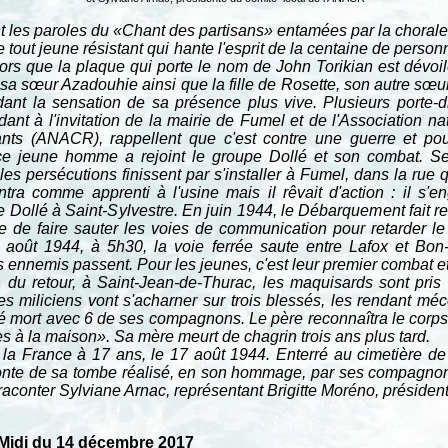
t les paroles du «Chant des partisans» entamées par la chora
e tout jeune résistant qui hante l'esprit de la centaine de pers
ors que la plaque qui porte le nom de John Torikian est dévoi
e sa sœur Azadouhie ainsi que la fille de Rosette, son autre sœur
dant la sensation de sa présence plus vive. Plusieurs porte-
ant à l'invitation de la mairie de Fumel et de l'Association n
ants (ANACR), rappellent que c'est contre une guerre et pou
ce jeune homme a rejoint le groupe Dollé et son combat. Ses
es persécutions finissent par s'installer à Fumel, dans la rue q
tra comme apprenti à l'usine mais il rêvait d'action : il s'e
 Dollé à Saint-Sylvestre. En juin 1944, le Débarquement fait rena
re de faire sauter les voies de communication pour retarder l
août 1944, à 5h30, la voie ferrée saute entre Lafox et Bon
 ennemis passent. Pour les jeunes, c'est leur premier combat et 
 du retour, à Saint-Jean-de-Thurac, les maquisards sont pris
es miliciens vont s'acharner sur trois blessés, les rendant m
vé mort avec 6 de ses compagnons. Le père reconnaîtra le corps 
es à la maison». Sa mère meurt de chagrin trois ans plus tard.
 la France à 17 ans, le 17 août 1944. Enterré au cimetière de 
fonte de sa tombe réalisé, en son hommage, par ses compagno
 raconter Sylviane Arnac, représentant Brigitte Moréno, préside
Midi du 14 décembre 2017