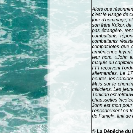
Alors que résonnen
c'est le visage de c
jour d'hommage, al
son frère Krikor, d
pas étrangère, ren
combattants, répond
combattants résist
compatriotes que 
arménienne fuyant l
leur nom. «John en
maquis du capitaine
FFI reçoivent l'ord
allemandes. Le 17 
heures, les camions
Mais sur le chemin
miliciens. Les jeun
Torikian est retrou
chaussettes tricoté
John est mort pour
l'encadrement en 
de Fumel», finit de
©
La Dépêche du 